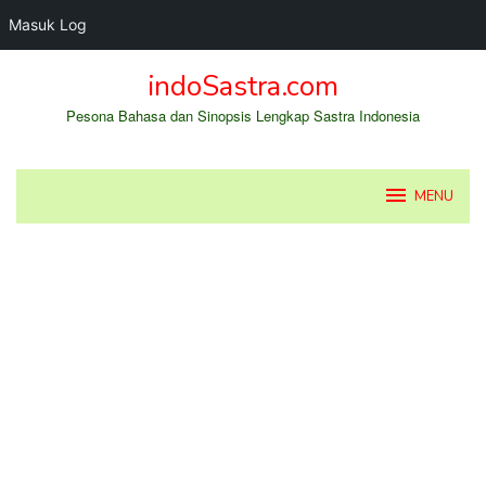
Masuk Log
Loncat
indoSastra.com
ke
konten
Pesona Bahasa dan Sinopsis Lengkap Sastra Indonesia
MENU