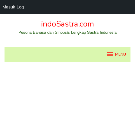
Masuk Log
Loncat
indoSastra.com
ke
konten
Pesona Bahasa dan Sinopsis Lengkap Sastra Indonesia
MENU