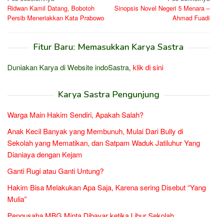
Navigasi
Ridwan Kamil Datang, Bobotoh
Sinopsis Novel Negeri 5 Menara –
pos
Persib Meneriakkan Kata Prabowo
Ahmad Fuadi
Fitur Baru: Memasukkan Karya Sastra
Duniakan Karya di Website indoSastra,
klik di sini
Karya Sastra Pengunjung
Warga Main Hakim Sendiri, Apakah Salah?
Anak Kecil Banyak yang Membunuh, Mulai Dari Bully di
Sekolah yang Mematikan, dan Satpam Waduk Jatiluhur Yang
Dianiaya dengan Kejam
Ganti Rugi atau Ganti Untung?
Hakim Bisa Melakukan Apa Saja, Karena sering Disebut “Yang
Mulia”
Pengusaha MBG Minta Dibayar ketika Libur Sekolah