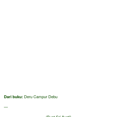
Dari buku:
Deru Campur Debu
—
(Buat Sri Ayati)