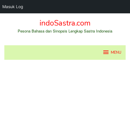
Masuk Log
Loncat
indoSastra.com
ke
konten
Pesona Bahasa dan Sinopsis Lengkap Sastra Indonesia
MENU