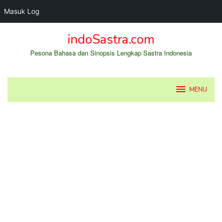
Masuk Log
Loncat
indoSastra.com
ke
konten
Pesona Bahasa dan Sinopsis Lengkap Sastra Indonesia
MENU