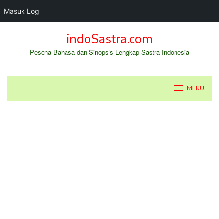
Masuk Log
Loncat
indoSastra.com
ke
konten
Pesona Bahasa dan Sinopsis Lengkap Sastra Indonesia
MENU