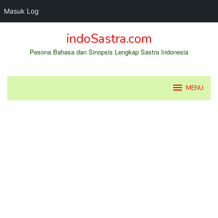
Masuk Log
Loncat
indoSastra.com
ke
konten
Pesona Bahasa dan Sinopsis Lengkap Sastra Indonesia
MENU