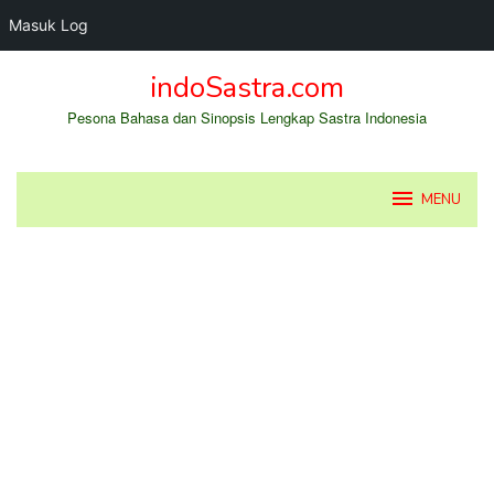
Masuk Log
Loncat
indoSastra.com
ke
konten
Pesona Bahasa dan Sinopsis Lengkap Sastra Indonesia
MENU