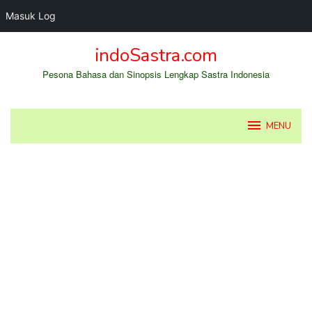
Masuk Log
Loncat
indoSastra.com
ke
konten
Pesona Bahasa dan Sinopsis Lengkap Sastra Indonesia
MENU