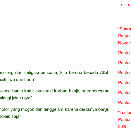
→→ sas
“Suara
Pantun
Novem
Pantun
Pantun
olong dan mitigasi bencana, kita berdoa kepada Alloh
Pantun
aik jiwa dan harta”
Pantun
 tolong bantu kami evakuasi korban banjir, membereskan
Pantun
angi jalan raya”
Pantun
otor yang mogok dan tenggelam karena derasnya banjir,
“Lesta
k-baik saja”
Pantun
2025