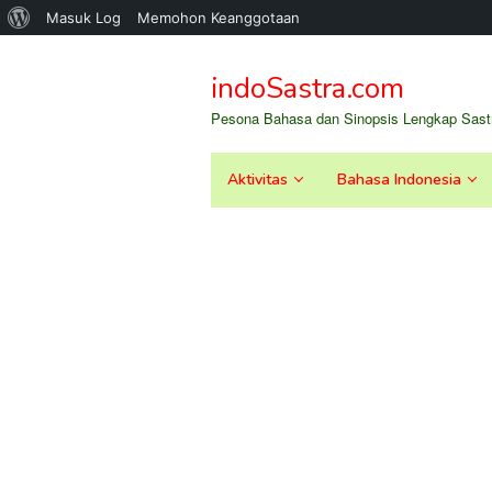
Tentang
Masuk Log
Memohon Keanggotaan
Loncat
WordPress
ke
indoSastra.com
konten
Pesona Bahasa dan Sinopsis Lengkap Sastr
Aktivitas
Bahasa Indonesia