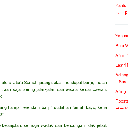
Pantun
→→ pan
Yanusa
Putu W
Arifin
Lastri
Adineg
– Sast
matera Utara Sumut, jarang sekali mendapat banjir, malah
traan saja, sering jalan-jalan dan wisata keluar daerah,
Armijn
t”
Roesta
ang hampir terendam banjir, sudahlah rumah kayu, kena
→→ tok
a”
erkelanjutan, semoga waduk dan bendungan tidak jebol,