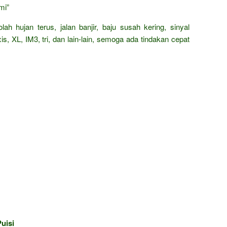
mi”
ah hujan terus, jalan banjir, baju susah kering, sinyal
xis, XL, IM3, tri, dan lain-lain, semoga ada tindakan cepat
uisi