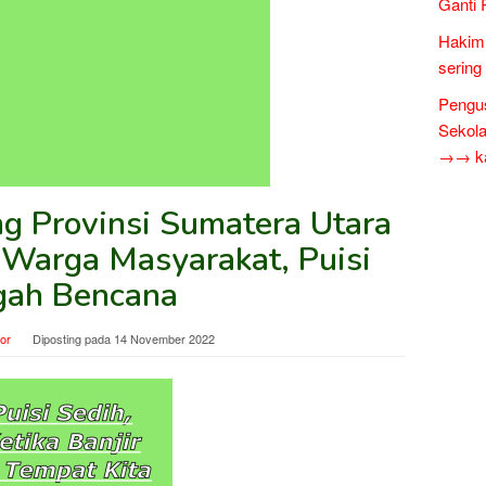
Ganti 
Hakim 
sering
Pengus
Sekol
→→ kar
ang Provinsi Sumatera Utara
Warga Masyarakat, Puisi
gah Bencana
tor
Diposting pada
14 November 2022