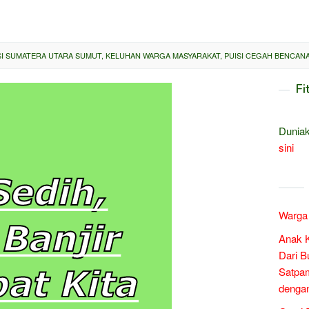
NSI SUMATERA UTARA SUMUT, KELUHAN WARGA MASYARAKAT, PUISI CEGAH BENCAN
Fi
Duniak
sini
Warga 
Anak 
Dari B
Satpam
denga