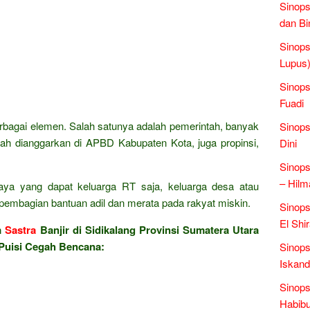
Sinops
dan Bi
Sinops
Lupus)
Sinop
Fuadi
erbagai elemen. Salah satunya adalah pemerintah, banyak
Sinops
ah dianggarkan di APBD Kabupaten Kota, juga propinsi,
Dini
Sinops
– Hilm
ya yang dapat keluarga RT saja, keluarga desa atau
pembagian bantuan adil dan merata pada rakyat miskin.
Sinops
El Shi
m
Sastra
Banjir di Sidikalang Provinsi Sumatera Utara
Puisi Cegah Bencana:
Sinops
Iskand
Sinops
Habibu