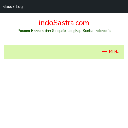
Masuk Log
Loncat
indoSastra.com
ke
konten
Pesona Bahasa dan Sinopsis Lengkap Sastra Indonesia
MENU