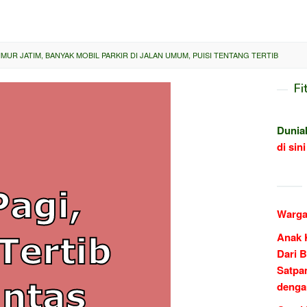
IMUR JATIM, BANYAK MOBIL PARKIR DI JALAN UMUM, PUISI TENTANG TERTIB
Fi
Dunia
di sini
Warga
Anak 
Dari B
Satpa
denga