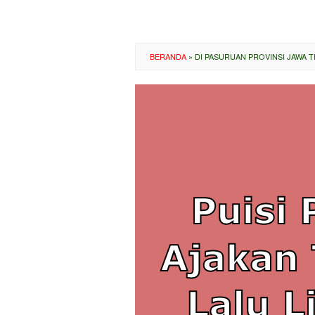
BERANDA
»
DI PASURUAN PROVINSI JAWA T