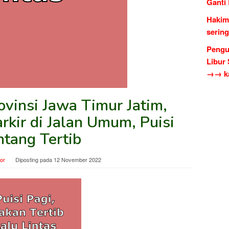
Ganti
Hakim
serin
Pengu
Libur
→→ ka
ovinsi Jawa Timur Jatim,
rkir di Jalan Umum, Puisi
ntang Tertib
tor
Diposting pada
12 November 2022