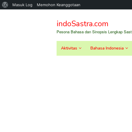
Tentang
Masuk Log
Memohon Keanggotaan
Loncat
WordPress
ke
indoSastra.com
konten
Pesona Bahasa dan Sinopsis Lengkap Sastr
Aktivitas
Bahasa Indonesia