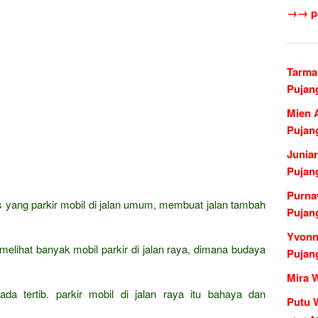
→→ pa
Tarma
Pujan
Mien 
Pujan
Junia
Pujan
Purna
as yang parkir mobil di jalan umum, membuat jalan tambah
Pujan
Yvonn
elihat banyak mobil parkir di jalan raya, dimana budaya
Pujan
Mira 
da tertib. parkir mobil di jalan raya itu bahaya dan
Putu 