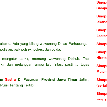
Sinops
Sampa
Sinops
Iskan
Sinops
Lestar
alisme. Ada yang bilang wewenang Dinas Perhubungan
Sinop
olisian, baik polsek, polres, dan polda.
Sinop
Hirata
an mengatur parkir, memang wewenang Dishub. Tapi
rkir dan melanggar rambu lalu lintas, pasti itu tugas
Sinop
Malang
lam
Sastra
Di Pasuruan Provinsi Jawa Timur Jatim,
Sinop
Puisi Tentang Tertib:
(seria
Sinop
→→ sas