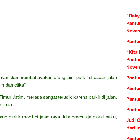
“Raky
Pantu
Novem
Pantu
“Kita 
Pantu
Novem
kan dan membahayakan orang lain, parkir di badan jalan
Pantun
m dan etika”
Pantu
mur Jatim, merasa sangat terusik karena parkir di jalan,
Pantu
n juga”
Pantu
ng parkir mobil di jalan raya, kita gores aja pakai paku,
Judi 
Hari i
Pantu