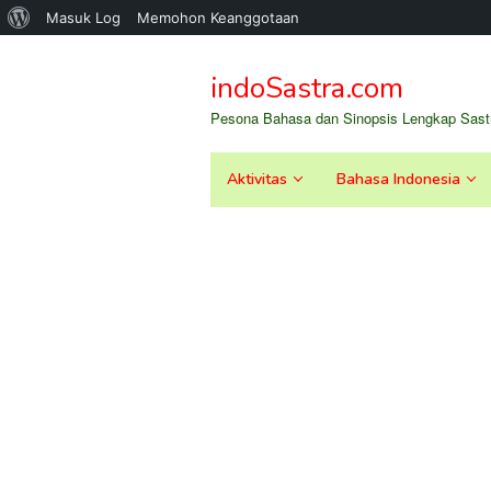
Tentang
Masuk Log
Memohon Keanggotaan
Loncat
WordPress
ke
indoSastra.com
konten
Pesona Bahasa dan Sinopsis Lengkap Sastr
Aktivitas
Bahasa Indonesia