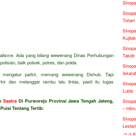
Sinops
Sinops
Tohari
Sinops
Kujita
Sinops
alisme. Ada yang bilang wewenang Dinas Perhubungan
Takdir
olisian, baik polsek, polres, dan polda.
Sinops
Iskand
an mengatur parkir, memang wewenang Dishub. Tapi
rkir dan melanggar rambu lalu lintas, pasti itu tugas
Sinops
Lubis
am
Sastra
Di Purworejo Provinsi Jawa Tengah Jateng,
Sinops
Puisi Tentang Tertib:
– Hilm
Sinops
Lestari
→→ sas