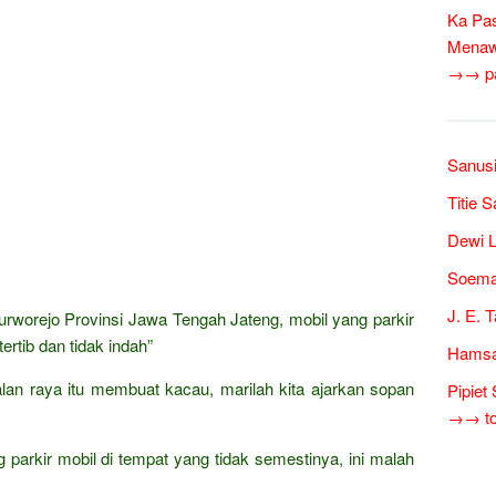
Ka Pas
Menawa
→→ pan
Sanusi
Titie 
Dewi L
Soema
J. E. 
Purworejo Provinsi Jawa Tengah Jateng, mobil yang parkir
tertib dan tidak indah”
Hamsa
 jalan raya itu membuat kacau, marilah kita ajarkan sopan
Pipiet
→→ tok
 parkir mobil di tempat yang tidak semestinya, ini malah