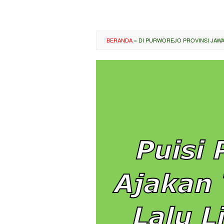
BERANDA
»
DI PURWOREJO PROVINSI JAWA 