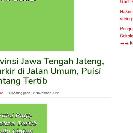
Ganti 
Hakim 
sering
Pengus
Sekol
→→ kar
vinsi Jawa Tengah Jateng,
rkir di Jalan Umum, Puisi
ntang Tertib
tor
Diposting pada
12 November 2022