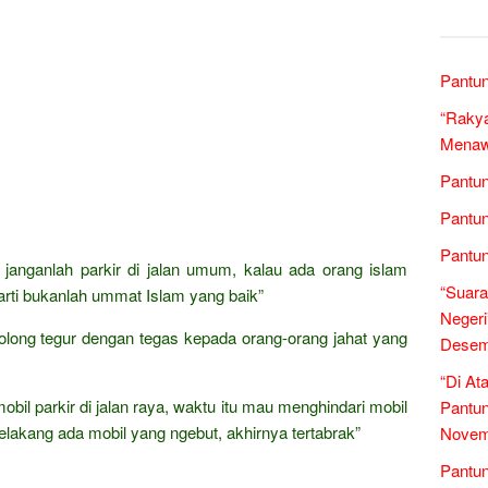
Pantun
“Rakya
Menawa
Pantun
Pantun
Pantun
janganlah parkir di jalan umum, kalau ada orang islam
“Suara
erarti bukanlah ummat Islam yang baik”
Negeri
tolong tegur dengan tegas kepada orang-orang jahat yang
Desem
“Di At
il parkir di jalan raya, waktu itu mau menghindari mobil
Pantun
belakang ada mobil yang ngebut, akhirnya tertabrak”
Novem
Pantun