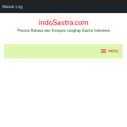
Masuk Log
Loncat
indoSastra.com
ke
konten
Pesona Bahasa dan Sinopsis Lengkap Sastra Indonesia
MENU