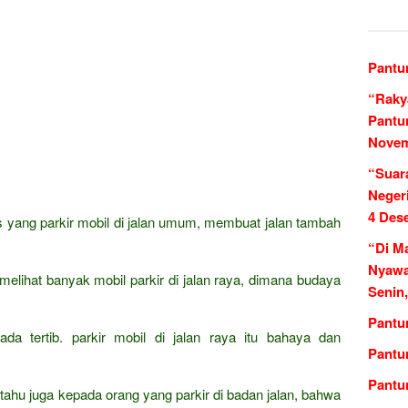
Pantu
“Raky
Pantu
Novem
“Suar
Neger
4 Des
as yang parkir mobil di jalan umum, membuat jalan tambah
“Di M
Nyawa
elihat banyak mobil parkir di jalan raya, dimana budaya
Senin
Pantu
da tertib. parkir mobil di jalan raya itu bahaya dan
Pantu
Pantu
ahu juga kepada orang yang parkir di badan jalan, bahwa