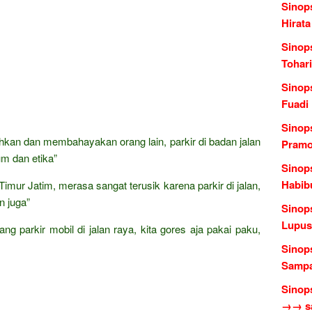
Sinop
Hirata
Sinop
Tohari
Sinop
Fuadi
Sinop
kan dan membahayakan orang lain, parkir di badan jalan
Pramo
m dan etika”
Sinops
Habib
mur Jatim, merasa sangat terusik karena parkir di jalan,
n juga”
Sinop
Lupus
ng parkir mobil di jalan raya, kita gores aja pakai paku,
Sinops
Sampa
Sinop
→→ sas