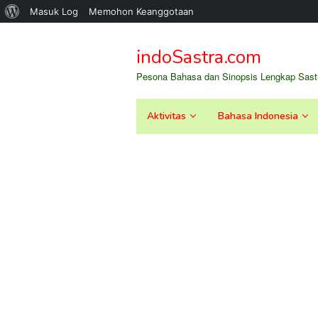
Tentang
Masuk Log
Memohon Keanggotaan
Loncat
WordPress
ke
indoSastra.com
konten
Pesona Bahasa dan Sinopsis Lengkap Sastr
Aktivitas
Bahasa Indonesia