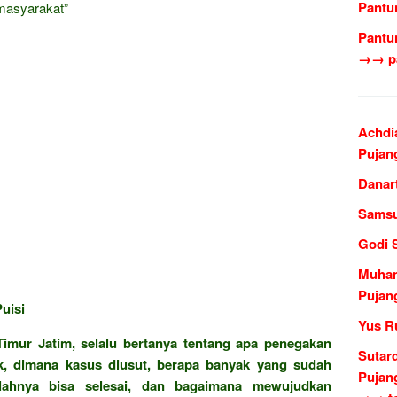
Pantu
masyarakat”
Pantu
→→ pa
Achdi
Pujan
Danar
Samsu
Godi 
Muham
Pujan
uisi
Yus R
imur Jatim, selalu bertanya tentang apa penegakan
Sutar
, dimana kasus diusut, berapa banyak yang sudah
Pujan
ahnya bisa selesai, dan bagaimana mewujudkan