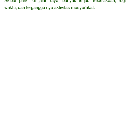
Akibat parkir di jalan raya, banyak terjadi kecelakaan, rugi
waktu, dan terganggu nya aktivitas masyarakat.