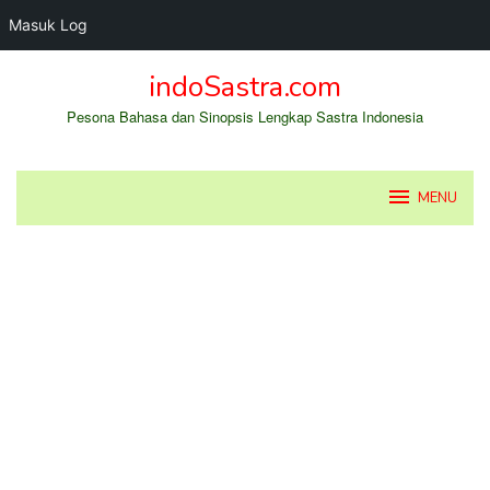
Masuk Log
Loncat
indoSastra.com
ke
konten
Pesona Bahasa dan Sinopsis Lengkap Sastra Indonesia
MENU