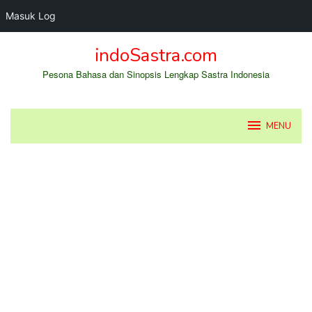
Masuk Log
Loncat
indoSastra.com
ke
konten
Pesona Bahasa dan Sinopsis Lengkap Sastra Indonesia
MENU