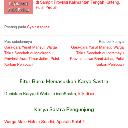
di Sampit Provinsi Kalimantan Tengah Kalteng,
Puisi Peduli
Posting pada
Syair Aspirasi
Navigasi
Pos sebelumnya
Pos berikutnya
Gara-gara Yusuf Mansur, Warga
Gara-gara Yusuf Mansur, Warga
pos
Takut Sedekah di Mojokerto
Takut Sedekah di Indramayu
Provinsi Jawa Timur Jatim, Puisi
Provinsi Jawa Barat Jabar, Puisi
Korban Penipuan
Korban Penipuan
Fitur Baru: Memasukkan Karya Sastra
Duniakan Karya di Website indoSastra,
klik di sini
Karya Sastra Pengunjung
Warga Main Hakim Sendiri, Apakah Salah?