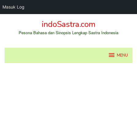
Masuk Log
Loncat
indoSastra.com
ke
konten
Pesona Bahasa dan Sinopsis Lengkap Sastra Indonesia
MENU