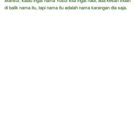
Mansur, kalau ingat nama Yusuf kita ingat nabi, ada kesan indah
di balik nama itu, tapi nama itu adalah nama karangan dia saja.