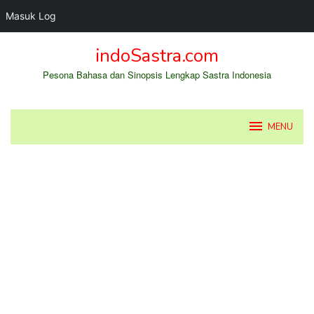
Masuk Log
Loncat
indoSastra.com
ke
konten
Pesona Bahasa dan Sinopsis Lengkap Sastra Indonesia
MENU