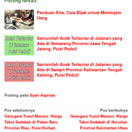
Posting terkait:
Panduan Kita, Cara Bijak untuk Meminjam
Uang
Santunilah Anak Terlantar di Jalanan yang
Ada di Semarang Provinsi Jawa Tengah
Jateng, Puisi Peduli
Santunilah Anak Terlantar di Jalanan yang
Ada di Sampit Provinsi Kalimantan Tengah
Kalteng, Puisi Peduli
Posting pada
Syair Aspirasi
Navigasi
Pos sebelumnya
Pos berikutnya
Gara-gara Yusuf Mansur, Warga
Gara-gara Yusuf Mansur, Warga
pos
Takut Sedekah di Pekan Baru
Takut Sedekah di Nunukan
Provinsi Riau, Puisi Korban
Provinsi Kalimantan Utara