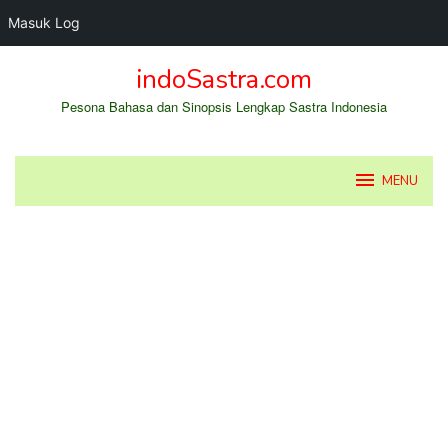
Masuk Log
Loncat
indoSastra.com
ke
konten
Pesona Bahasa dan Sinopsis Lengkap Sastra Indonesia
MENU