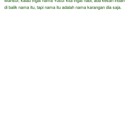
Mansur, kalau ingat nama Yusuf kita ingat nabi, ada kesan indah
di balik nama itu, tapi nama itu adalah nama karangan dia saja.