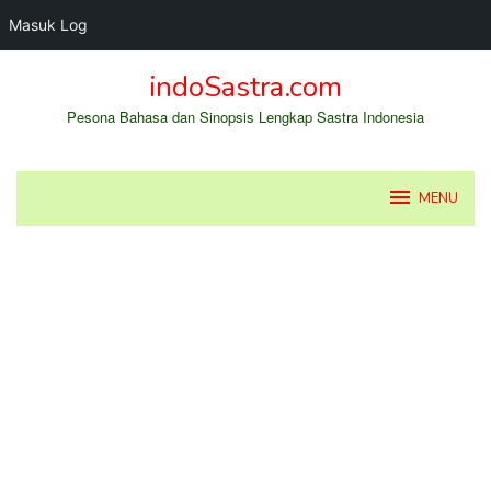
Masuk Log
Loncat
indoSastra.com
ke
konten
Pesona Bahasa dan Sinopsis Lengkap Sastra Indonesia
MENU