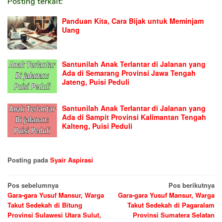
Posting terkait:
Panduan Kita, Cara Bijak untuk Meminjam
Uang
Santunilah Anak Terlantar di Jalanan yang
Ada di Semarang Provinsi Jawa Tengah
Jateng, Puisi Peduli
Santunilah Anak Terlantar di Jalanan yang
Ada di Sampit Provinsi Kalimantan Tengah
Kalteng, Puisi Peduli
Posting pada
Syair Aspirasi
Navigasi
Pos sebelumnya
Pos berikutnya
Gara-gara Yusuf Mansur, Warga
Gara-gara Yusuf Mansur, Warga
pos
Takut Sedekah di Bitung
Takut Sedekah di Pagaralam
Provinsi Sulawesi Utara Sulut,
Provinsi Sumatera Selatan