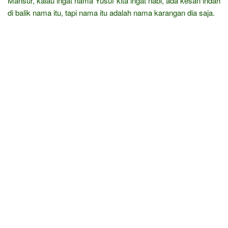
Mansur, kalau ingat nama Yusuf kita ingat nabi, ada kesan indah
di balik nama itu, tapi nama itu adalah nama karangan dia saja.