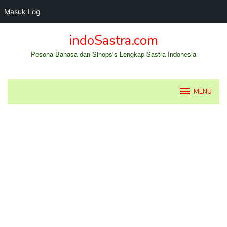
Masuk Log
Loncat
indoSastra.com
ke
konten
Pesona Bahasa dan Sinopsis Lengkap Sastra Indonesia
MENU