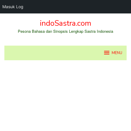
Masuk Log
Loncat
indoSastra.com
ke
konten
Pesona Bahasa dan Sinopsis Lengkap Sastra Indonesia
MENU