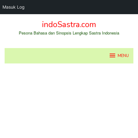
Masuk Log
Loncat
indoSastra.com
ke
konten
Pesona Bahasa dan Sinopsis Lengkap Sastra Indonesia
MENU