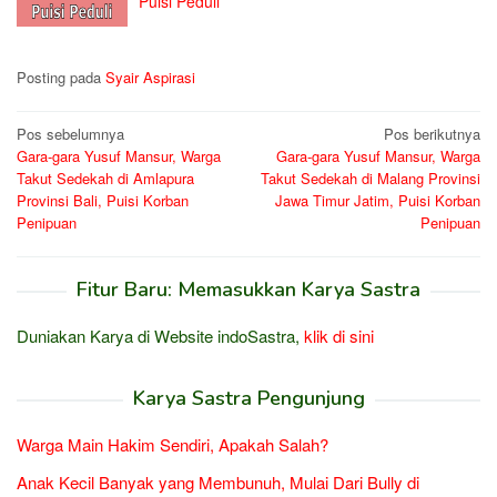
Puisi Peduli
Posting pada
Syair Aspirasi
Navigasi
Pos sebelumnya
Pos berikutnya
Gara-gara Yusuf Mansur, Warga
Gara-gara Yusuf Mansur, Warga
pos
Takut Sedekah di Amlapura
Takut Sedekah di Malang Provinsi
Provinsi Bali, Puisi Korban
Jawa Timur Jatim, Puisi Korban
Penipuan
Penipuan
Fitur Baru: Memasukkan Karya Sastra
Duniakan Karya di Website indoSastra,
klik di sini
Karya Sastra Pengunjung
Warga Main Hakim Sendiri, Apakah Salah?
Anak Kecil Banyak yang Membunuh, Mulai Dari Bully di