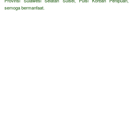
Provinsi Sulawesi Selatan Sulsel, Puisi Korban Penipuan,
semoga bermanfaat.