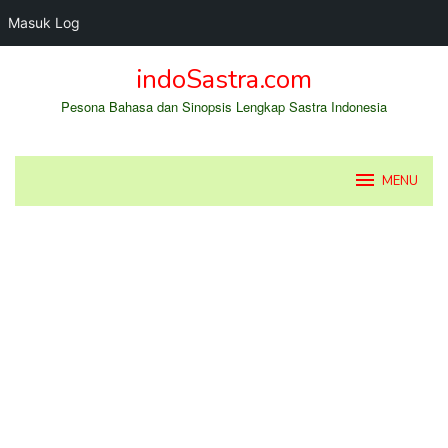
Masuk Log
Loncat
indoSastra.com
ke
konten
Pesona Bahasa dan Sinopsis Lengkap Sastra Indonesia
MENU