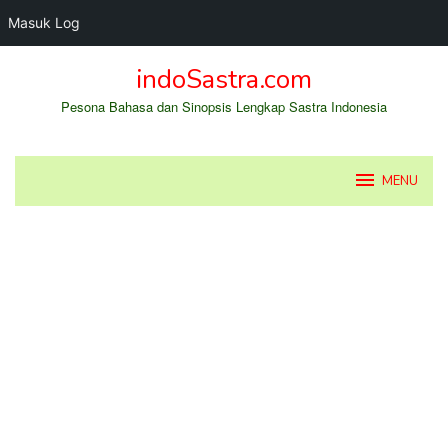
Masuk Log
Loncat
indoSastra.com
ke
konten
Pesona Bahasa dan Sinopsis Lengkap Sastra Indonesia
MENU