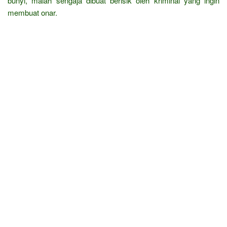
bunyi, malah sengaja dibuat berisik oleh kriminal yang ingin
membuat onar.