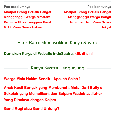
Navigasi
Pos sebelumnya
Pos berikutnya
Knalpot Brong Berisik Sangat
Knalpot Brong Berisik Sangat
pos
Mengganggu Warga Mataram
Mengganggu Warga Bangli
Provinsi Nusa Tenggara Barat
Provinsi Bali, Puisi Suara
NTB, Puisi Suara Rakyat
Rakyat
Fitur Baru: Memasukkan Karya Sastra
Duniakan Karya di Website indoSastra,
klik di sini
Karya Sastra Pengunjung
Warga Main Hakim Sendiri, Apakah Salah?
Anak Kecil Banyak yang Membunuh, Mulai Dari Bully di
Sekolah yang Mematikan, dan Satpam Waduk Jatiluhur
Yang Dianiaya dengan Kejam
Ganti Rugi atau Ganti Untung?