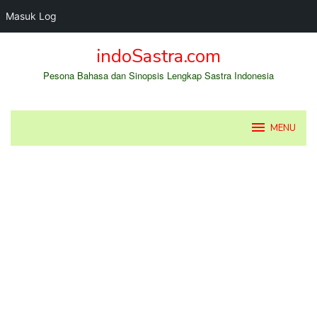
Masuk Log
Loncat
indoSastra.com
ke
konten
Pesona Bahasa dan Sinopsis Lengkap Sastra Indonesia
MENU