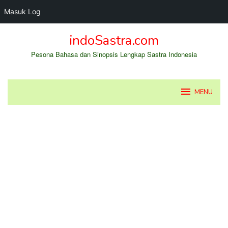
Masuk Log
Loncat
indoSastra.com
ke
konten
Pesona Bahasa dan Sinopsis Lengkap Sastra Indonesia
MENU