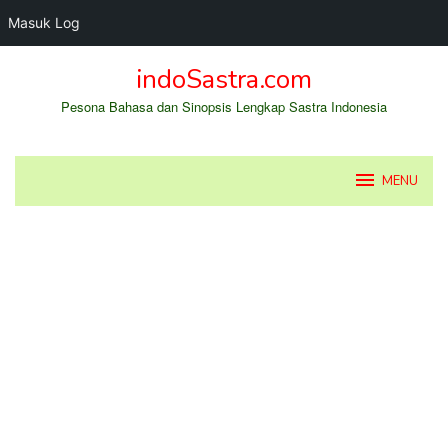
Masuk Log
Loncat
indoSastra.com
ke
konten
Pesona Bahasa dan Sinopsis Lengkap Sastra Indonesia
MENU