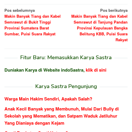
Navigasi
Pos sebelumnya
Pos berikutnya
Makin Banyak Tiang dan Kabel
Makin Banyak Tiang dan Kabel
pos
Semrawut di Bukit Tinggi
Semrawut di Tanjung Pandan
Provinsi Sumatera Barat
Provinsi Kepulauan Bangka
Sumbar, Puisi Suara Rakyat
Belitung KBB, Puisi Suara
Rakyat
Fitur Baru: Memasukkan Karya Sastra
Duniakan Karya di Website indoSastra,
klik di sini
Karya Sastra Pengunjung
Warga Main Hakim Sendiri, Apakah Salah?
Anak Kecil Banyak yang Membunuh, Mulai Dari Bully di
Sekolah yang Mematikan, dan Satpam Waduk Jatiluhur
Yang Dianiaya dengan Kejam