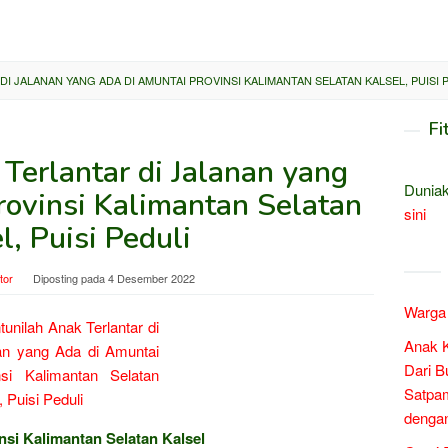
I JALANAN YANG ADA DI AMUNTAI PROVINSI KALIMANTAN SELATAN KALSEL, PUISI 
Fi
Terlantar di Jalanan yang
Duniak
rovinsi Kalimantan Selatan
sini
l, Puisi Peduli
tor
Diposting pada
4 Desember 2022
Warga 
Anak 
Dari B
Satpam
denga
nsi Kalimantan Selatan Kalsel