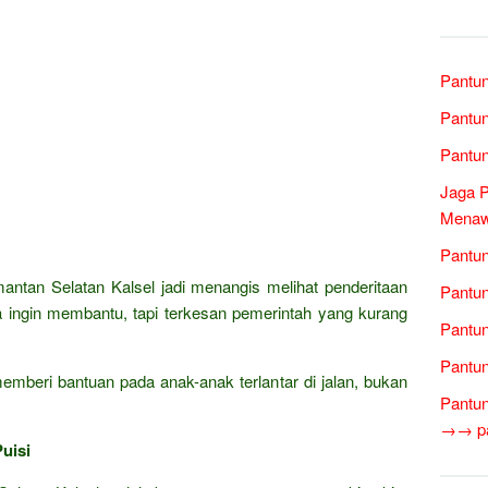
Pantun
Pantu
Pantun
Jaga P
Menawa
Pantun
mantan Selatan Kalsel jadi menangis melihat penderitaan
Pantun
a ingin membantu, tapi terkesan pemerintah yang kurang
Pantun
Pantun
mberi bantuan pada anak-anak terlantar di jalan, bukan
Pantun
→→ pan
uisi