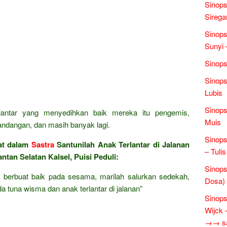
Sinops
Sirega
Sinops
Sunyi 
Sinops
Sinops
Lubis
Sinops
lantar yang menyedihkan baik mereka itu pengemis,
Muis
ndangan, dan masih banyak lagi.
Sinop
at dalam
Sastra
Santunilah Anak Terlantar di Jalanan
– Tulis
tan Selatan Kalsel, Puisi Peduli:
Sinop
 berbuat baik pada sesama, marilah salurkan sedekah,
Dosa)
a tuna wisma dan anak terlantar di jalanan”
Sinops
Wijck
→→ sas