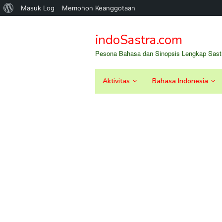
Tentang
Masuk Log
Memohon Keanggotaan
Loncat
WordPress
ke
indoSastra.com
konten
Pesona Bahasa dan Sinopsis Lengkap Sastr
Aktivitas
Bahasa Indonesia