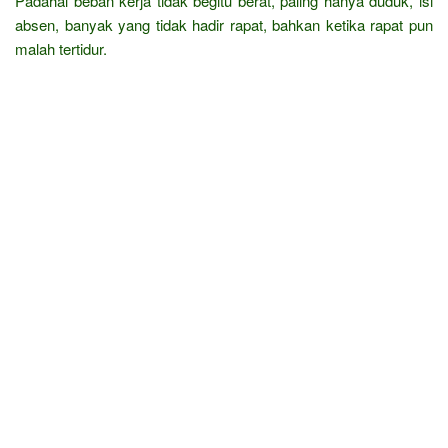
Padahal beban kerja tidak begitu berat, paling hanya duduk, isi
absen, banyak yang tidak hadir rapat, bahkan ketika rapat pun
malah tertidur.