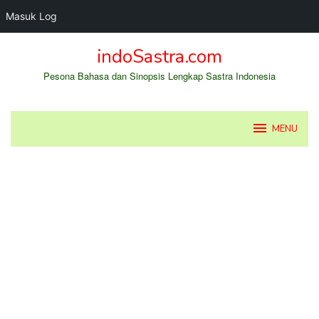
Masuk Log
Loncat
indoSastra.com
ke
konten
Pesona Bahasa dan Sinopsis Lengkap Sastra Indonesia
MENU