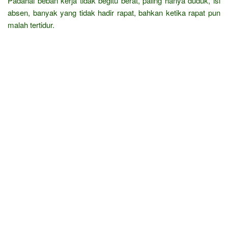
Padahal beban kerja tidak begitu berat, paling hanya duduk, isi
absen, banyak yang tidak hadir rapat, bahkan ketika rapat pun
malah tertidur.