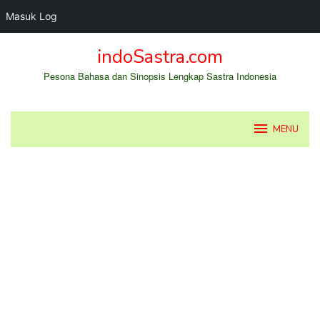
Masuk Log
Loncat
indoSastra.com
ke
konten
Pesona Bahasa dan Sinopsis Lengkap Sastra Indonesia
MENU