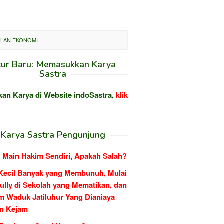
DILAN EKONOMI
tur Baru: Memasukkan Karya
Sastra
kan Karya di Website indoSastra,
klik
Karya Sastra Pengunjung
 Main Hakim Sendiri, Apakah Salah?
Kecil Banyak yang Membunuh, Mulai
ully di Sekolah yang Mematikan, dan
m Waduk Jatiluhur Yang Dianiaya
n Kejam