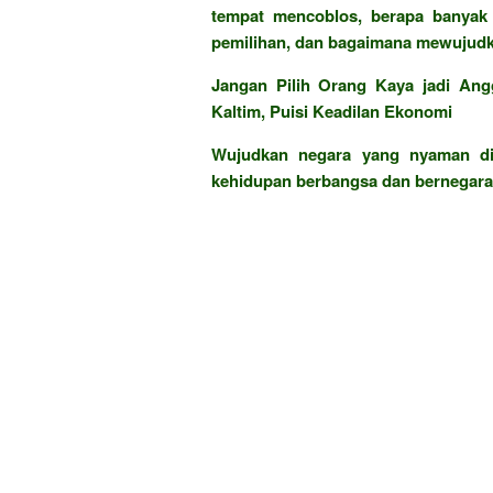
tempat mencoblos, berapa banyak
pemilihan, dan bagaimana mewujudka
Jangan Pilih Orang Kaya jadi Ang
Kaltim, Puisi Keadilan Ekonomi
Wujudkan negara yang nyaman di
kehidupan berbangsa dan bernegara 