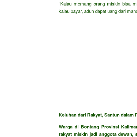
“Kalau memang orang miskin bisa men
kalau bayar, aduh dapat uang dari man
Keluhan dari Rakyat, Santun dalam P
Warga di Bontang Provinsi Kaliman
rakyat miskin jadi anggota dewan, 