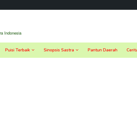
a Indonesia
Puisi Terbaik
Sinopsis Sastra
Pantun Daerah
Cerit