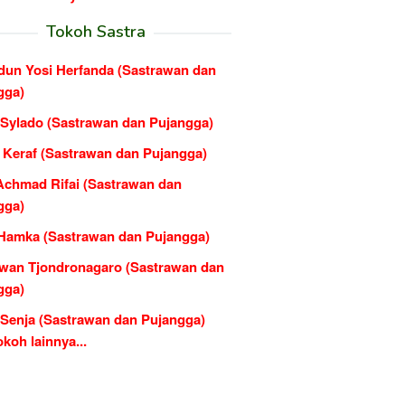
Tokoh Sastra
un Yosi Herfanda (Sastrawan dan
gga)
Sylado (Sastrawan dan Pujangga)
 Keraf (Sastrawan dan Pujangga)
Achmad Rifai (Sastrawan dan
gga)
Hamka (Sastrawan dan Pujangga)
wan Tjondronagaro (Sastrawan dan
gga)
 Senja (Sastrawan dan Pujangga)
koh lainnya...