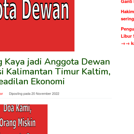
Ganti
Hakim
serin
Pengu
Libur
→→ ka
ng Kaya jadi Anggota Dewan
si Kalimantan Timur Kaltim,
Keadilan Ekonomi
tor
Diposting pada
20 November 2022