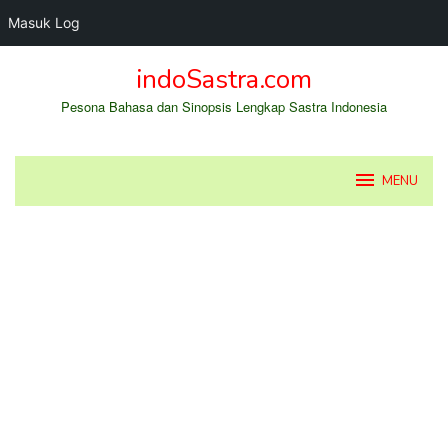
Masuk Log
Loncat
indoSastra.com
ke
konten
Pesona Bahasa dan Sinopsis Lengkap Sastra Indonesia
MENU