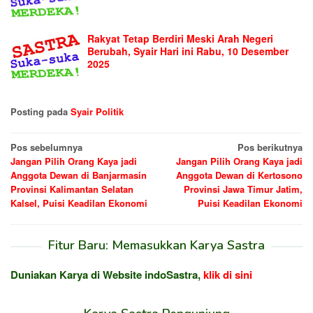
Rakyat Tetap Berdiri Meski Arah Negeri
Berubah, Syair Hari ini Rabu, 10 Desember
2025
Posting pada
Syair Politik
Navigasi
Pos sebelumnya
Pos berikutnya
Jangan Pilih Orang Kaya jadi
Jangan Pilih Orang Kaya jadi
pos
Anggota Dewan di Banjarmasin
Anggota Dewan di Kertosono
Provinsi Kalimantan Selatan
Provinsi Jawa Timur Jatim,
Kalsel, Puisi Keadilan Ekonomi
Puisi Keadilan Ekonomi
Fitur Baru: Memasukkan Karya Sastra
Duniakan Karya di Website indoSastra,
klik di sini