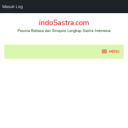
Masuk Log
Loncat
indoSastra.com
ke
konten
Pesona Bahasa dan Sinopsis Lengkap Sastra Indonesia
MENU