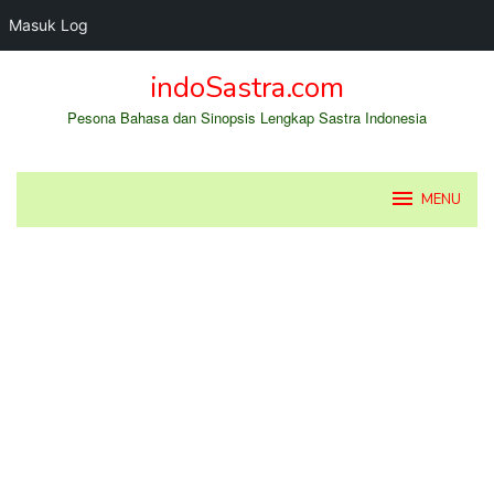
Masuk Log
Loncat
indoSastra.com
ke
konten
Pesona Bahasa dan Sinopsis Lengkap Sastra Indonesia
MENU