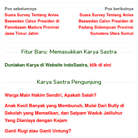
Navigasi
Pos sebelumnya
Pos berikutnya
Suara Survey Tentang Anies
Suara Survey Tentang Anies
pos
Baswedan Calon Presiden di
Baswedan Calon Presiden di
Pamekasan Madura Provinsi
Padang Sidempuan Provinsi
Jawa Timur Jatim
Sumatera Utara Sumut
Fitur Baru: Memasukkan Karya Sastra
Duniakan Karya di Website indoSastra,
klik di sini
Karya Sastra Pengunjung
Warga Main Hakim Sendiri, Apakah Salah?
Anak Kecil Banyak yang Membunuh, Mulai Dari Bully di
Sekolah yang Mematikan, dan Satpam Waduk Jatiluhur
Yang Dianiaya dengan Kejam
Ganti Rugi atau Ganti Untung?