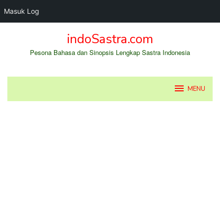
Masuk Log
Loncat
indoSastra.com
ke
konten
Pesona Bahasa dan Sinopsis Lengkap Sastra Indonesia
MENU