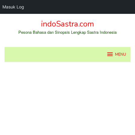
Masuk Log
Loncat
indoSastra.com
ke
konten
Pesona Bahasa dan Sinopsis Lengkap Sastra Indonesia
MENU