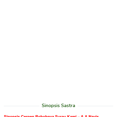
Sinopsis Sastra
Sinopsis Cerpen Robohnya Surau Kami – A.A Navis