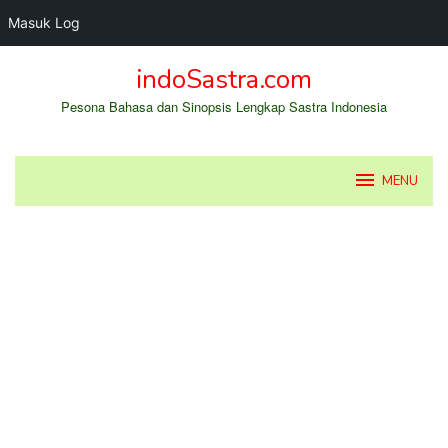
Masuk Log
Loncat
indoSastra.com
ke
konten
Pesona Bahasa dan Sinopsis Lengkap Sastra Indonesia
MENU