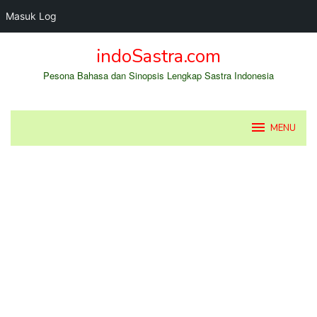
Masuk Log
Loncat
indoSastra.com
ke
konten
Pesona Bahasa dan Sinopsis Lengkap Sastra Indonesia
MENU