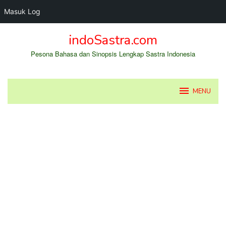
Masuk Log
Loncat
indoSastra.com
ke
konten
Pesona Bahasa dan Sinopsis Lengkap Sastra Indonesia
MENU