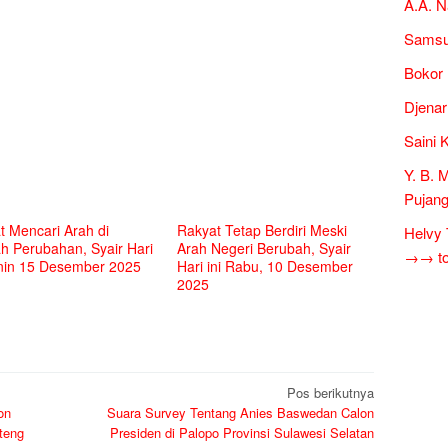
A.A. N
Samsur
Bokor 
Djenar
Saini 
Y. B. 
Pujang
t Mencari Arah di
Rakyat Tetap Berdiri Meski
Helvy 
h Perubahan, Syair Hari
Arah Negeri Berubah, Syair
→→ tok
enin 15 Desember 2025
Hari ini Rabu, 10 Desember
2025
Pos berikutnya
on
Suara Survey Tentang Anies Baswedan Calon
teng
Presiden di Palopo Provinsi Sulawesi Selatan