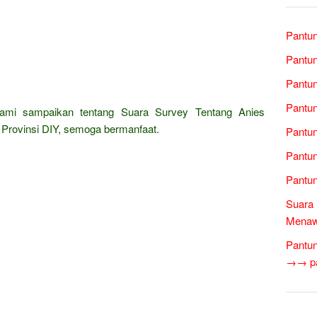
Pantun
Pantun
Pantun
Pantun
kami sampaikan tentang Suara Survey Tentang Anies
Provinsi DIY, semoga bermanfaat.
Pantun
Pantun
Pantun
Suara 
Menawa
Pantun
→→ pan