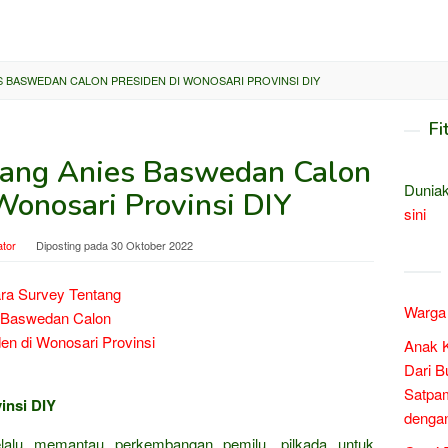
 BASWEDAN CALON PRESIDEN DI WONOSARI PROVINSI DIY
Fi
tang Anies Baswedan Calon
Duniak
Wonosari Provinsi DIY
sini
ator
Diposting pada
30 Oktober 2022
Warga 
Anak 
Dari B
Satpam
insi DIY
denga
selalu memantau perkembangan pemilu, pilkada untuk