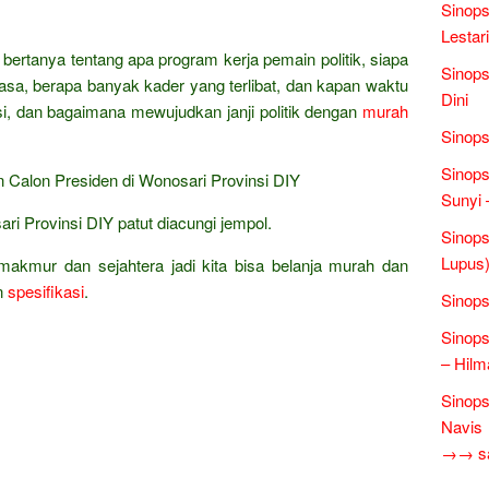
Sinops
Lestari
 bertanya tentang apa program kerja pemain politik, siapa
Sinops
asa, berapa banyak kader yang terlibat, dan kapan waktu
Dini
i, dan bagaimana mewujudkan janji politik dengan
murah
Sinops
Sinops
Calon Presiden di Wonosari Provinsi DIY
Sunyi 
sari Provinsi DIY patut diacungi jempol.
Sinops
Lupus)
makmur dan sejahtera jadi kita bisa belanja murah dan
n
spesifikasi
.
Sinops
Sinops
– Hilm
Sinops
Navis
→→ sas