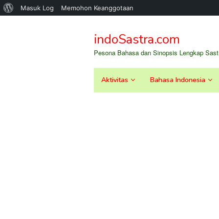
Tentang
Masuk Log
Memohon Keanggotaan
Loncat
WordPress
ke
indoSastra.com
konten
Pesona Bahasa dan Sinopsis Lengkap Sastr
Aktivitas
Bahasa Indonesia