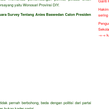
Ganti 
rsayang yaitu Wonosari Provinsi DIY.
Hakim 
ara Survey Tentang Anies Baswedan Calon Presiden
sering
Pengus
Sekol
→→ kar
tidak pernah berbohong, beda dengan politisi dari partai
s bukan kader partai.