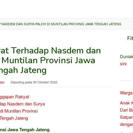
 NASDEM DAN SURYA PALOH DI MUNTILAN PROVINSI JAWA TENGAH JATENG
Fi
at Terhadap Nasdem dan
Duniak
 Muntilan Provinsi Jawa
sini
ngah Jateng
ator
Diposting pada
30 Oktober 2022
Warga 
Anak 
Dari B
Satpam
denga
insi Jawa Tengah Jateng