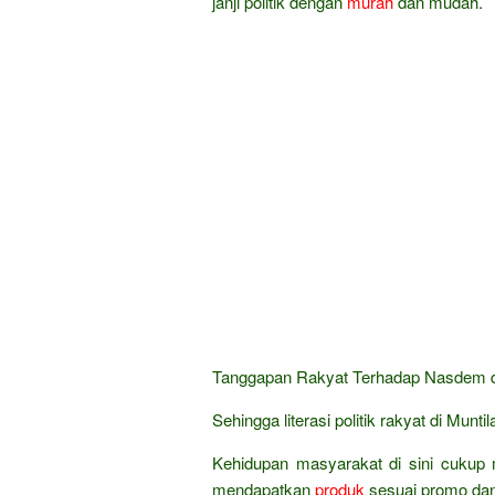
janji politik dengan
murah
dan mudah.
Tanggapan Rakyat Terhadap Nasdem da
Sehingga literasi politik rakyat di Munt
Kehidupan masyarakat di sini cukup 
mendapatkan
produk
sesuai promo da