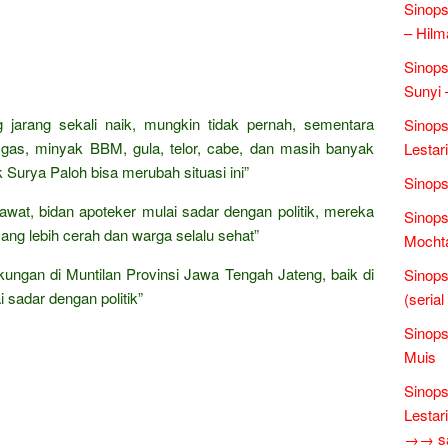
Sinops
– Hilm
Sinops
Sunyi 
 jarang sekali naik, mungkin tidak pernah, sementara
Sinops
 gas, minyak BBM, gula, telor, cabe, dan masih banyak
Lestari
 Surya Paloh bisa merubah situasi ini”
Sinops
rawat, bidan apoteker mulai sadar dengan politik, mereka
Sinops
g lebih cerah dan warga selalu sehat”
Mochta
kungan di Muntilan Provinsi Jawa Tengah Jateng, baik di
Sinops
 sadar dengan politik”
(seria
Sinops
Muis
Sinops
Lestari
→→ sas