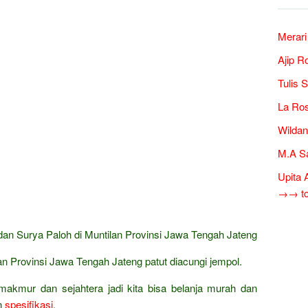
Merari
Ajip R
Tulis 
La Ros
Wildan
M.A S
Upita 
→→ tok
n Surya Paloh di Muntilan Provinsi Jawa Tengah Jateng
ilan Provinsi Jawa Tengah Jateng patut diacungi jempol.
makmur dan sejahtera jadi kita bisa belanja murah dan
n
spesifikasi
.