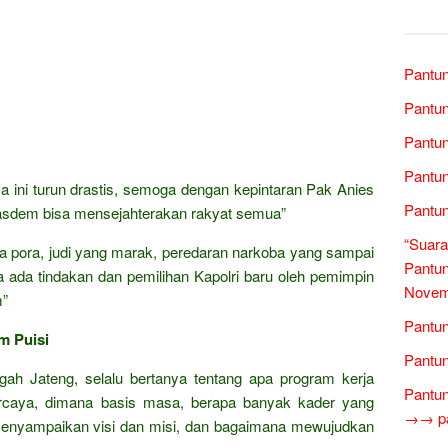
Pantun
Pantun
Pantun
Pantun
ini turun drastis, semoga dengan kepintaran Pak Anies
Pantun
asdem bisa mensejahterakan rakyat semua”
“Suara
ta pora, judi yang marak, peredaran narkoba yang sampai
Pantun
ada tindakan dan pemilihan Kapolri baru oleh pemimpin
Novem
m”
Pantun
m Puisi
Pantun
gah Jateng, selalu bertanya tentang apa program kerja
Pantun
percaya, dimana basis masa, berapa banyak kader yang
→→ pan
 menyampaikan visi dan misi, dan bagaimana mewujudkan