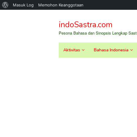
Tentang
Masuk Log
Memohon Keanggotaan
Loncat
WordPress
ke
indoSastra.com
konten
Pesona Bahasa dan Sinopsis Lengkap Sastr
Aktivitas
Bahasa Indonesia