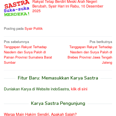
Rakyat Tetap Berdiri Meski Arah Negeri
Berubah, Syair Hari ini Rabu, 10 Desember
2025
Posting pada
Syair Politik
Navigasi
Pos sebelumnya
Pos berikutnya
Tanggapan Rakyat Terhadap
Tanggapan Rakyat Terhadap
pos
Nasdem dan Surya Paloh di
Nasdem dan Surya Paloh di
Painan Provinsi Sumatera Barat
Brebes Provinsi Jawa Tengah
Sumbar
Jateng
Fitur Baru: Memasukkan Karya Sastra
Duniakan Karya di Website indoSastra,
klik di sini
Karya Sastra Pengunjung
Warga Main Hakim Sendiri, Apakah Salah?