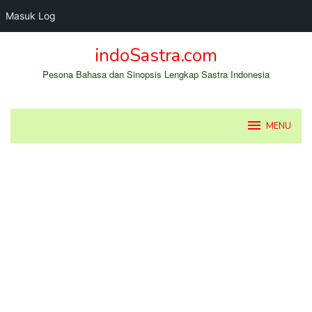
Masuk Log
Loncat
indoSastra.com
ke
konten
Pesona Bahasa dan Sinopsis Lengkap Sastra Indonesia
MENU