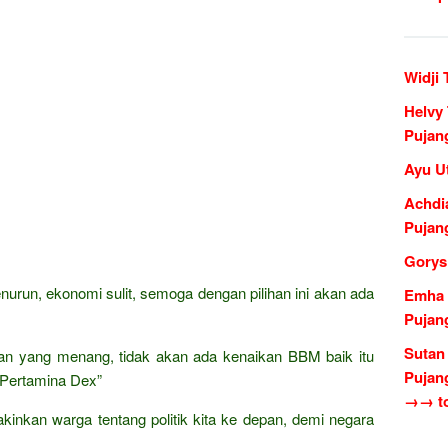
Widji
Helvy
Pujan
Ayu U
Achdi
Pujan
Gorys
nurun, ekonomi sulit, semoga dengan pilihan ini akan ada
Emha 
Pujan
Sutan
an yang menang, tidak akan ada kenaikan BBM baik itu
Pujan
n Pertamina Dex”
→→ to
nkan warga tentang politik kita ke depan, demi negara