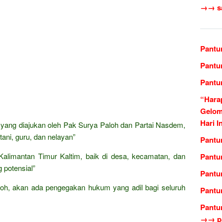
→→ sas
Pantu
Pantu
Pantu
“Hara
Gelom
Hari I
is yang diajukan oleh Pak Surya Paloh dan Partai Nasdem,
ani, guru, dan nelayan”
Pantun
Kalimantan Timur Kaltim, baik di desa, kecamatan, dan
Pantu
 potensial”
Pantu
loh, akan ada pengegakan hukum yang adil bagi seluruh
Pantun
Pantu
→→ pa