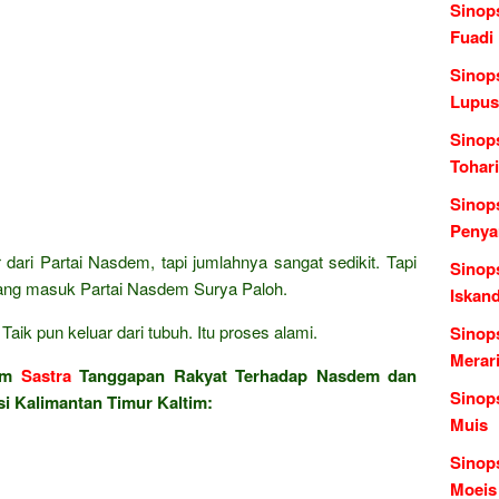
Sinop
Fuadi
Sinop
Lupus
Sinop
Tohari
Sinop
Penya
 dari Partai Nasdem, tapi jumlahnya sangat sedikit. Tapi
Sinops
yang masuk Partai Nasdem Surya Paloh.
Iskan
aik pun keluar dari tubuh. Itu proses alami.
Sinop
Merari
lam
Sastra
Tanggapan Rakyat Terhadap Nasdem dan
Sinop
si Kalimantan Timur Kaltim:
Muis
Sinop
Moeis