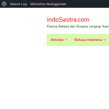
Tentang
Masuk Log
Memohon Keanggotaan
Loncat
WordPress
ke
indoSastra.com
konten
Pesona Bahasa dan Sinopsis Lengkap Sastr
Aktivitas
Bahasa Indonesia