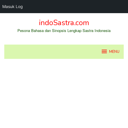
Masuk Log
Loncat
indoSastra.com
ke
konten
Pesona Bahasa dan Sinopsis Lengkap Sastra Indonesia
MENU