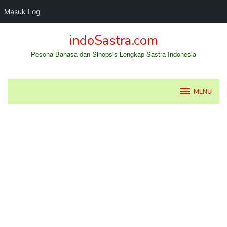
Masuk Log
Loncat
indoSastra.com
ke
konten
Pesona Bahasa dan Sinopsis Lengkap Sastra Indonesia
MENU