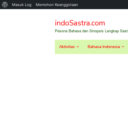
Tentang
Masuk Log
Memohon Keanggotaan
Loncat
WordPress
ke
indoSastra.com
konten
Pesona Bahasa dan Sinopsis Lengkap Sastr
Aktivitas
Bahasa Indonesia