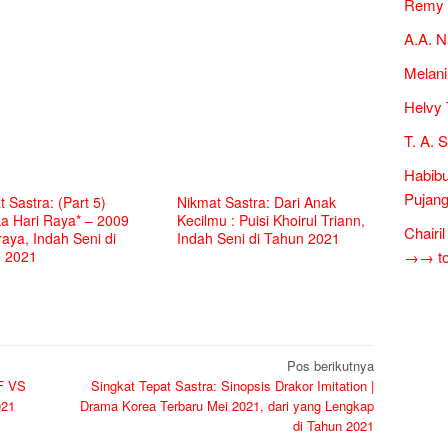
Remy 
A.A. N
Melani
Helvy 
T. A. 
Habibu
Pujang
 Sastra: (Part 5)
Nikmat Sastra: Dari Anak
ka Hari Raya* – 2009
Kecilmu : Puisi Khoirul Triann,
Chairi
aya, Indah Seni di
Indah Seni di Tahun 2021
 2021
→→ tok
Pos berikutnya
FF VS
Singkat Tepat Sastra: Sinopsis Drakor Imitation |
021
Drama Korea Terbaru Mei 2021, dari yang Lengkap
di Tahun 2021