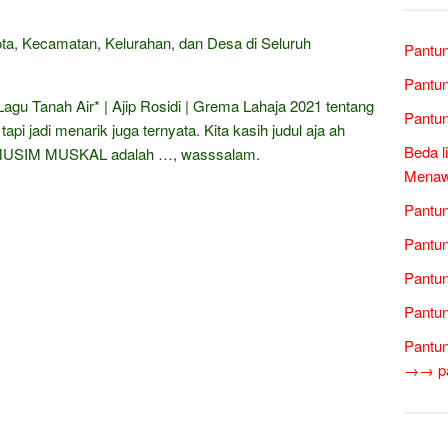
Kota, Kecamatan, Kelurahan, dan Desa di Seluruh
Pantun
Pantun
Lagu Tanah Air* | Ajip Rosidi | Grema Lahaja 2021 tentang
Pantun
api jadi menarik juga ternyata. Kita kasih judul aja ah
Beda l
. MUSIM MUSKAL adalah …, wasssalam.
Menawa
Pantun
Pantun
Pantun
Pantun
Pantun
→→ pan