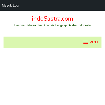
Masuk Log
Loncat
indoSastra.com
ke
konten
Pesona Bahasa dan Sinopsis Lengkap Sastra Indonesia
MENU