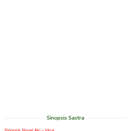
Sinopsis Sastra
Sinopsis Novel Aki – Idrus