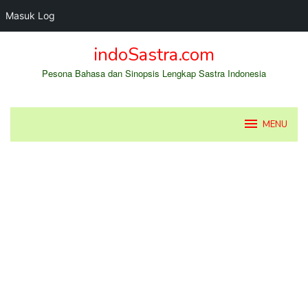
Masuk Log
Loncat
indoSastra.com
ke
konten
Pesona Bahasa dan Sinopsis Lengkap Sastra Indonesia
MENU