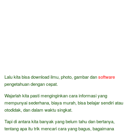
Lalu kita bisa download ilmu, photo, gambar dan
software
pengetahuan dengan cepat.
Wajarlah kita pasti menginginkan cara informasi yang
mempunyai sederhana, biaya murah, bisa belajar sendiri atau
otodidak, dan dalam waktu singkat.
Tapi di antara kita banyak yang belum tahu dan bertanya,
tentang apa itu trik mencari cara yang bagus, bagaimana