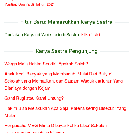
Yustiar, Sastra di Tahun 2021
Fitur Baru: Memasukkan Karya Sastra
Duniakan Karya di Website indoSastra,
klik di sini
Karya Sastra Pengunjung
Warga Main Hakim Sendiri, Apakah Salah?
Anak Kecil Banyak yang Membunuh, Mulai Dari Bully di
Sekolah yang Mematikan, dan Satpam Waduk Jatiluhur Yang
Dianiaya dengan Kejam
Ganti Rugi atau Ganti Untung?
Hakim Bisa Melakukan Apa Saja, Karena sering Disebut “Yang
Mulia”
Pengusaha MBG Minta Dibayar ketika Libur Sekolah
→→ karya pengunjung lainnya...