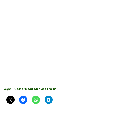
Ayo, Sebarkanlah Sastra Ini: