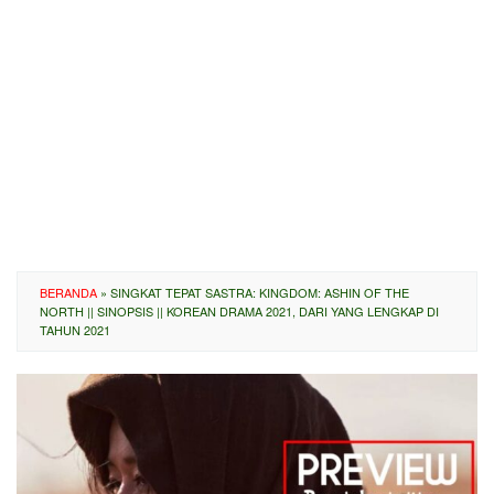
BERANDA
»
SINGKAT TEPAT SASTRA: KINGDOM: ASHIN OF THE
NORTH || SINOPSIS || KOREAN DRAMA 2021, DARI YANG LENGKAP DI
TAHUN 2021